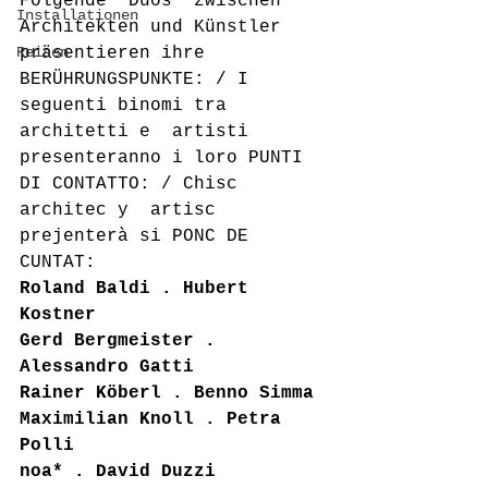
Folgende "Duos" zwischen 
Installationen
Architekten und Künstler  
Reisen
präsentieren ihre 
BERÜHRUNGSPUNKTE: / I 
seguenti binomi tra 
architetti e  artisti 
presenteranno i loro PUNTI 
DI CONTATTO: / Chisc 
architec y  artisc 
prejenterà si PONC DE 
CUNTAT:
Roland Baldi . Hubert 
Kostner
Gerd Bergmeister . 
Alessandro Gatti
Rainer Köberl . Benno Simma
Maximilian Knoll . Petra 
Polli
noa* . David Duzzi