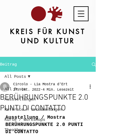
KREIS FÜR KUNST
UND KULTUR
Beitrag
All Posts
Circolo - Lia Mostra d'Ert
All Posts
27. Okt. 2022
4 Min. Lesezeit
BERÜHRUNGSPUNKTE 2.0
Ausstellungen
PUNTI DI CONTATTO
Referate / Versammlungen
Ausstellung / Mostra
Kurse / Workshops
BERÜHRUNGSPUNKTE 2.0 PUNTI 
Theather
DI CONTATTO