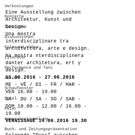
Verkostungen
Eine Ausstellung zwischen 
Konzerte
Architektur, Kunst und 
Symposium
Design.
Una mostra 
Diskussionen
interdisciplinare tra 
Film und Video
architettura, arte e design.
Na mostra nterdisciplinera 
Literatur
danter architetura, ert y 
Performance und Tanz
design.
15.06.2016 - 27.06.2016
Aktion
ME - VË / DI - FR / MAR - 
Schaufenster
VEN 16.00 - 19.00
Spiel
SA - DU / SA - SO / SAB - 
DOM 10.00 - 12.00 / 16.00 - 
Feier
19.00
Generalversammlung
VERNISSAGE 14.06.2016 19.30
Buch- und Zeitungspräsentation