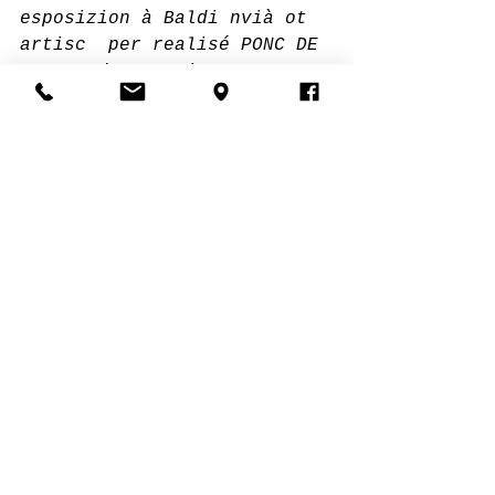
esposizion à Baldi nvià ot 
artisc  per realisé PONC DE 
CUNTAT danter si ert y 
chëla di autri. Davia che 
la  prejentazion dla mostra 
à descedà l nteres dl 
publich y dla critica, àn  
pensà de svilupé l proiet 
te na majera dimenscion 
criativa.
I artisc che à n gran pert 
bele fat pea pra la prima  
edizion, à nstësc mo cris 
ora n architect nuef per 
l'esposizion PONC DE  
CUNTAT 2.0. Roland Baldi à 
recunescù tl artista Hubert 
Kostner n  sparring partner 