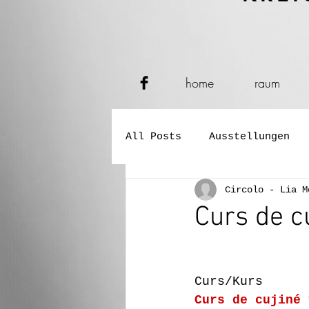
home
raum
All Posts
Ausstellungen
Circolo - Lia M
Verkostungen
Konzerte
Curs de c
Performance und Tanz
Curs/Kurs
Curs de cujiné 
Buch- und Zeitungspräsent