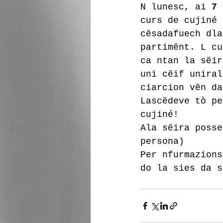
N lunesc, ai 
7 
curs de cujiné 
cësadafuech dla
partimënt. L cu
ca ntan la sëir
uni cëif uniral
ciarcion vën da
Lascëdeve tò pe
cujiné!
Ala sëira posse
persona)
Per nfurmazions
do la sies da s