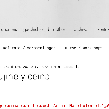
über uns
geschichte
bibliothek
archive
kontak
Referate / Versammlungen
Kurse / Workshops
ostra d'Ert
26. Okt. 2022
1 Min. Lesezeit
Symposium
Diskussionen
Film und Video
ujiné y cëina
Aktion
Schaufenster
Spiel
Feier
Gene
y cëina cun l cuech Armin Mairhofer dl’„
ation
Installationen
Reisen