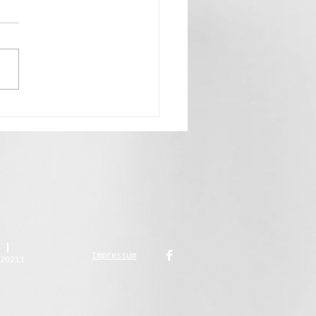
chnungen“ - Klaus Rungger
Impressum
20211