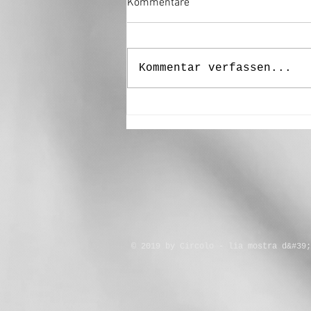
Kommentare
Kommentar verfassen...
“Degenere ” - Alexander
Staffler
© 2019 by Circolo - lia mostra d&#39;