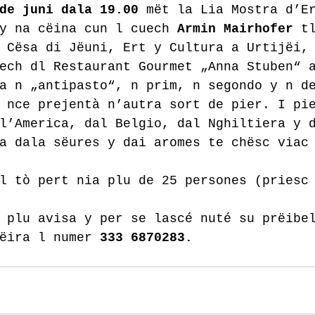
de juni dala 19.00
 mët la Lia Mostra d’E
y na cëina cun l cuech 
Armin Mairhofer
 t
 Cësa di Jëuni, Ert y Cultura a Urtijëi,
ech dl Restaurant Gourmet „Anna Stuben“ 
a n „antipasto“, n prim, n segondo y n d
 nce prejentà n’autra sort de pier. I pi
l’America, dal Belgio, dal Nghiltiera y 
a dala sëures y dai aromes te chësc viac
l tò pert nia plu de 25 persones (priesc
 plu avisa y per se lascé nuté su prëibe
ëira l numer 
333 6870283.