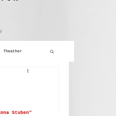
t
Theather
Literatur
ralversammlung
Anna Stuben“