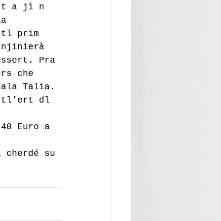
rt a jì n 
la 
 tl prim 
anjinierà 
essert. Pra 
ers che 
dala Talia.
 tl’ert dl 
 40 Euro a 
l cherdé su 