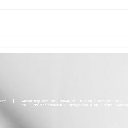
Segra Sacun🍐
„Zei
ert
Antoniusplatz 102, 39046 St. Ulrich / Urtijëi (BZ)
tel.
+39 377 5936350
/
info@circolo.eu
/ StNr. 940258