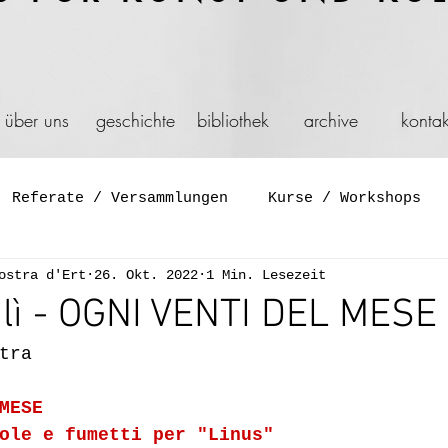
über uns
geschichte
bibliothek
archive
kontak
Referate / Versammlungen
Kurse / Workshops
ostra d'Ert
26. Okt. 2022
1 Min. Lesezeit
Symposium
Diskussionen
Film und Video
lì - OGNI VENTI DEL MESE
tra
Aktion
Schaufenster
Spiel
Feier
Gene
MESE
ole e fumetti per "Linus"
ation
Installationen
Reisen