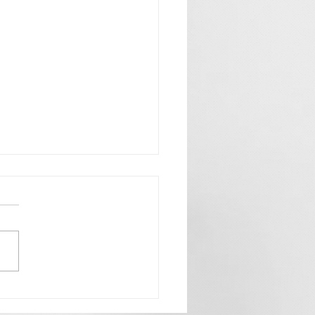
chnungen“ - Klaus Rungger