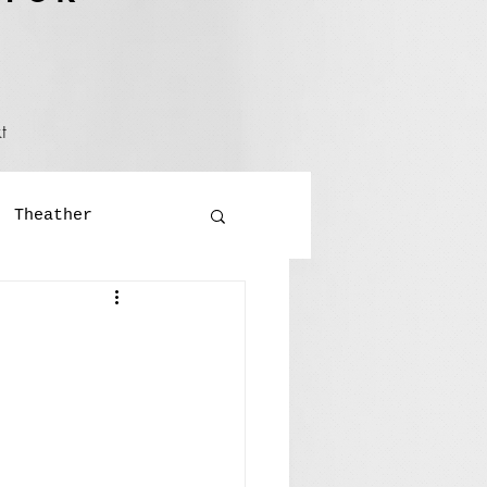
t
Theather
Literatur
ralversammlung