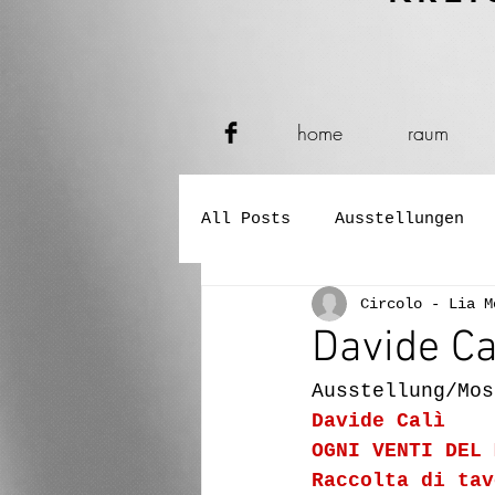
home
raum
All Posts
Ausstellungen
Circolo - Lia M
Verkostungen
Konzerte
Davide Ca
Ausstellung/Mos
Performance und Tanz
Davide Calì
OGNI VENTI DEL 
Raccolta di tav
Buch- und Zeitungspräsent