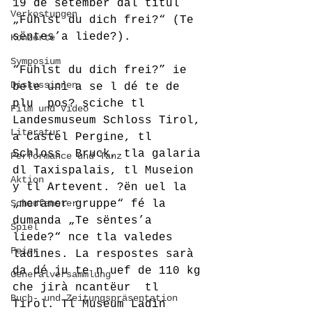
19 de setëmber dal titul 
Verkostungen
„Fühlst du dich frei?“ (Te 
sëntes’a liede?). 
Konzerte
Symposium
“Fühlst du dich frei?” ie 
Diskussionen
bele unì a se l dé te de 
plu  pos? sciche tl 
Film und Video
Landesmuseum Schloss Tirol, 
Literatur
a Castel Pergine, tl 
Schloss  Bruck, tla galaria 
Performance und Tanz
dl Taxispalais, tl Museion 
Aktion
y tl Artevent. ?ën uel la  
Schaufenster
„meraner gruppe“ fé la 
dumanda „Te sëntes’a 
Spiel
liede?“ nce tla valedes  
Feier
ladines. La respostes sarà 
da dé ju te n uef de 110 kg 
Generalversammlung
che jirà ncantëur  tl 
Buch- und Zeitungspräsentation
Tirol. Tl Museum Ladin 