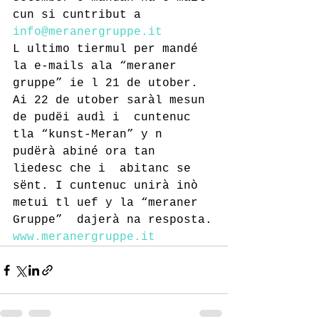
cun si cuntribut a 
info@meranergruppe.it 
L ultimo tiermul per mandé 
la e-mails ala “meraner  
gruppe” ie l 21 de utober. 
Ai 22 de utober saràl mesun 
de pudëi audì i  cuntenuc 
tla “kunst-Meran” y n 
pudërà abiné ora tan 
liedesc che i  abitanc se 
sënt. I cuntenuc unirà inò 
metui tl uef y la “meraner 
Gruppe”  dajerà na resposta.
www.meranergruppe.it