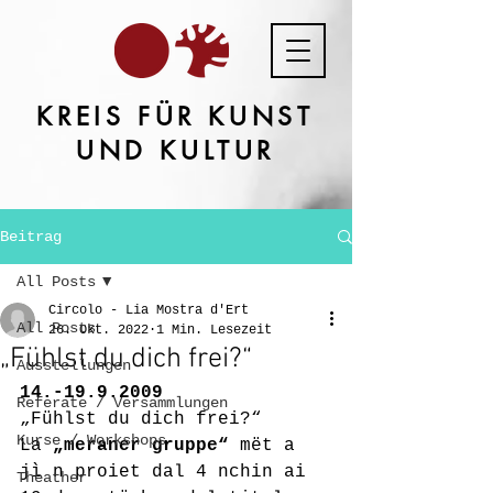
KREIS FÜR KUNST
UND KULTUR
Beitrag
All Posts
Circolo - Lia Mostra d'Ert
All Posts
26. Okt. 2022
1 Min. Lesezeit
„Fühlst du dich frei?“
Ausstellungen
14.-19.9.2009
Referate / Versammlungen
„Fühlst du dich frei?“
Kurse / Workshops
La 
„meraner gruppe“
 mët a 
jì n proiet dal 4 nchin ai 
Theather