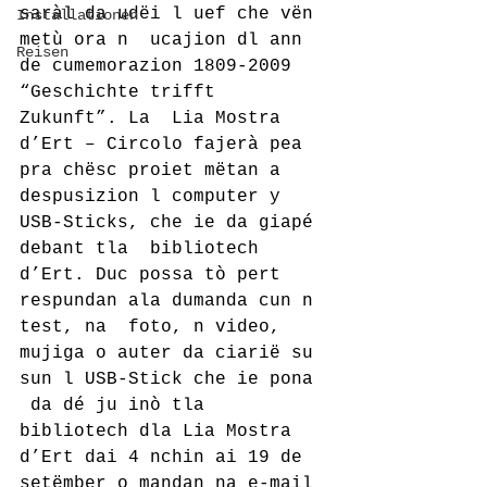
saràl da udëi l uef che vën 
Installationen
metù ora n  ucajion dl ann 
Reisen
de cumemorazion 1809-2009 
“Geschichte trifft 
Zukunft”. La  Lia Mostra 
d’Ert – Circolo fajerà pea 
pra chësc proiet mëtan a  
despusizion l computer y 
USB-Sticks, che ie da giapé 
debant tla  bibliotech 
d’Ert. Duc possa tò pert 
respundan ala dumanda cun n 
test, na  foto, n video, 
mujiga o auter da ciarië su 
sun l USB-Stick che ie pona 
 da dé ju inò tla 
bibliotech dla Lia Mostra 
d’Ert dai 4 nchin ai 19 de  
setëmber o mandan na e-mail 