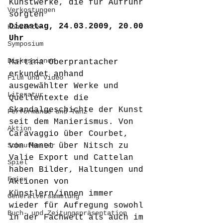
Kunstwerke, die für Aufruhr 
Verkostungen
sorgten
Dienstag, 24.03.2009, 20.00 
Konzerte
Uhr
Symposium
Diskussionen
Martina Oberprantacher 
erkundet anhand 
Film und Video
ausgewählter Werke und 
Literatur
Quellentexte die 
Skandalgeschichte der Kunst 
Performance und Tanz
seit dem Manierismus. Von 
Aktion
Caravaggio über Courbet, 
Schaufenster
von Manet über Nitsch zu 
Valie Export und Cattelan 
Spiel
haben Bilder, Haltungen und 
Feier
Aktionen von 
Künstlern/innen immer 
Generalversammlung
wieder für Aufregung sowohl 
Buch- und Zeitungspräsentation
in der Fachwelt als auch im 