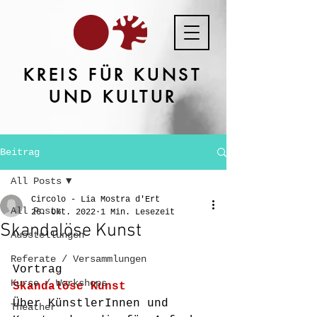
KREIS FÜR KUNST
UND KULTUR
Beitrag
All Posts
Circolo - Lia Mostra d'Ert
All Posts
26. Okt. 2022
1 Min. Lesezeit
Skandalöse Kunst
Ausstellungen
Referate / Versammlungen
Vortrag
Kurse / Workshops
Skandalöse Kunst
Über KünstlerInnen und 
Theather