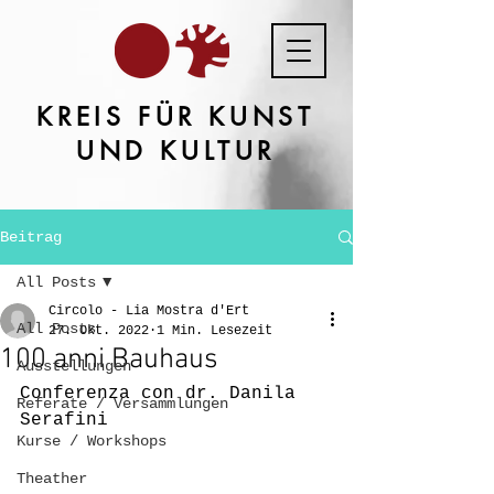
KREIS FÜR KUNST
UND KULTUR
Beitrag
All Posts
Circolo - Lia Mostra d'Ert
All Posts
27. Okt. 2022
1 Min. Lesezeit
100 anni Bauhaus
Ausstellungen
Conferenza con dr. Danila 
Referate / Versammlungen
Serafini
Kurse / Workshops
Theather