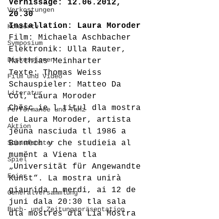
Vernissage: 12.06.2012, 
Verkostungen
20.30
Installation: Laura Moroder
Konzerte
Film: Michaela Aschbacher
Symposium
Elektronik: Ulla Rauter, 
Diskussionen
Matthias Meinharter
Texte: Thomas Weiss
Film und Video
Schauspieler: Matteo Da 
Literatur
Col, Laura Moroder
Chësc ie l titul dla mostra 
Performance und Tanz
de Laura Moroder, artista 
Aktion
jëuna nasciuda tl 1986 a 
Schaufenster
Burnech y che studieia al 
mumënt a Viena tla 
Spiel
„Universität für Angewandte 
Feier
Kunst“. La mostra unirà 
giaurida n merdi, ai 12 de 
Generalversammlung
juni dala 20:30 tla sala 
Buch- und Zeitungspräsentation
dla mostres dla Lia Mostra 