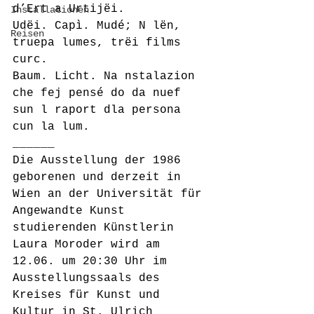
d’Ert a Urtijëi.
Installationen
Udëi. Capì. Mudé; N lën, 
Reisen
truepa lumes, trëi films 
curc.
Baum. Licht. Na nstalazion 
che fej pensé do da nuef 
sun l raport dla persona 
cun la lum.
______
Die Ausstellung der 1986 
geborenen und derzeit in 
Wien an der Universität für 
Angewandte Kunst 
studierenden Künstlerin 
Laura Moroder wird am 
12.06. um 20:30 Uhr im 
Ausstellungssaals des 
Kreises für Kunst und 
Kultur in St. Ulrich 