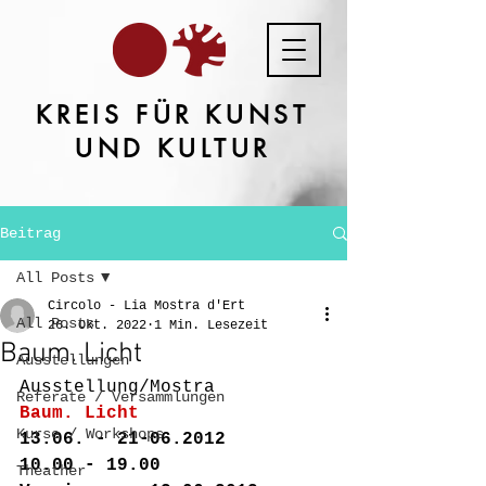
KREIS FÜR KUNST
UND KULTUR
Beitrag
All Posts
Circolo - Lia Mostra d'Ert
All Posts
26. Okt. 2022
1 Min. Lesezeit
Baum. Licht
Ausstellungen
Ausstellung/Mostra
Referate / Versammlungen
Baum. Licht
Kurse / Workshops
13.06. - 21-06.2012
10.00 - 19.00
Theather