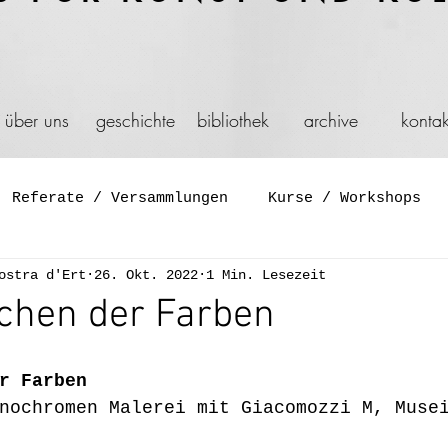
über uns
geschichte
bibliothek
archive
kontak
Referate / Versammlungen
Kurse / Workshops
ostra d'Ert
26. Okt. 2022
1 Min. Lesezeit
Symposium
Diskussionen
Film und Video
chen der Farben
  
Aktion
Schaufenster
Spiel
Feier
Gene
r Farben
nochromen Malerei mit Giacomozzi M, Muse
         
ation
Installationen
Reisen