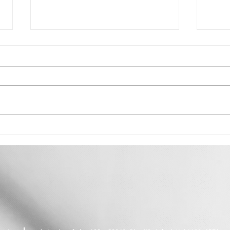
Segra Sacun🍐
„Zei