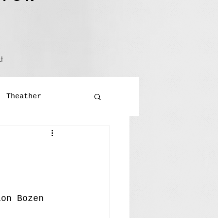
t
Theather
Literatur
ralversammlung
ion Bozen