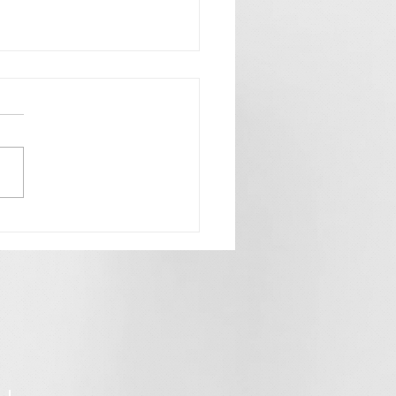
chnungen“ - Klaus Rungger