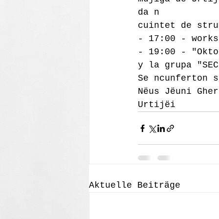
da n
cuintet de stru
- 17:00 - works
- 19:00 - "Okto
y la grupa "SEC
Se ncunferton s
Nëus Jëuni Gher
Urtijëi
Aktuelle Beiträge