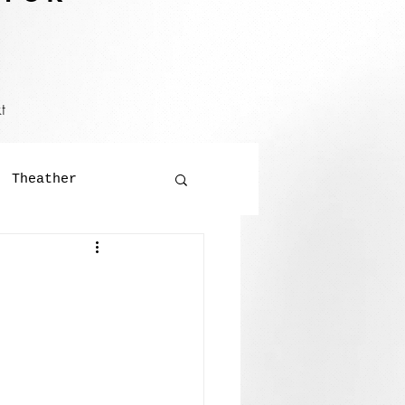
t
Theather
Literatur
ralversammlung