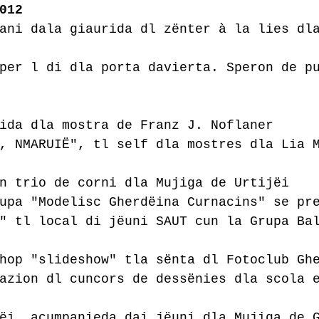
012
ani dala giaurida dl zënter à la lies dl
per l di dla porta davierta. Speron de p
ida dla mostra de Franz J. Noflaner
, NMARUIË", tl self dla mostres dla Lia 
n trio de corni dla Mujiga de Urtijëi
upa "Modelisc Gherdëina Curnacins" se pr
" tl local di jëuni SAUT cun la Grupa Ba
hop "slideshow" tla sënta dl Fotoclub Gh
azion dl cuncors de dessënies dla scola 
ëi, acumpanieda dai jëuni dla Mujiga de 