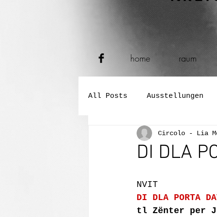
home
raum
All Posts
Ausstellungen
Circolo - Lia M
Verkostungen
Konzerte
DI DLA P
Performance und Tanz
NVIT
DI DLA PORTA DA
tl Zënter per J
Buch- und Zeitungspräsent