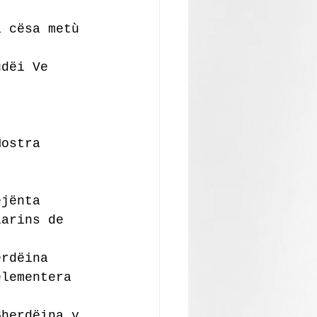
a cësa metù 
udëi Ve 
Mostra 
ejënta
larins de 
erdëina
elementera 
Gherdëina y 