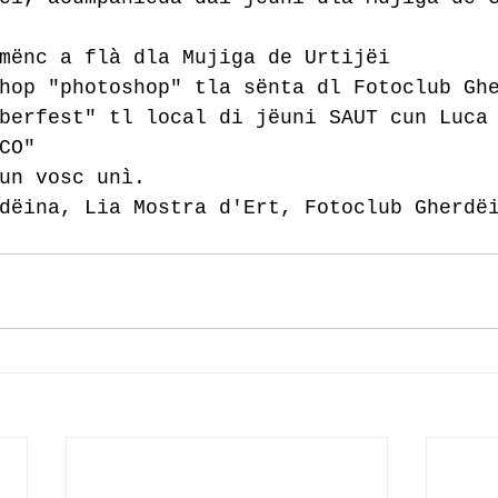
mënc a flà dla Mujiga de Urtijëi
hop "photoshop" tla sënta dl Fotoclub Gh
berfest" tl local di jëuni SAUT cun Luca
CO"
un vosc unì.
dëina, Lia Mostra d'Ert, Fotoclub Gherdë