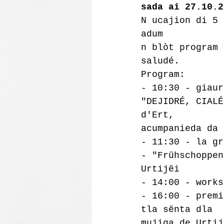
sada ai 27.10.2
N ucajion di 5 
adum
n blòt program 
saludé.
Program:
- 10:30 - giaur
"DEJIDRÉ, CIALÉ
d'Ert,
acumpanieda da 
- 11:30 - la gr
- "Frühschoppen
Urtijëi
- 14:00 - works
- 16:00 - premi
tla sënta dla
mujiga de Urtij