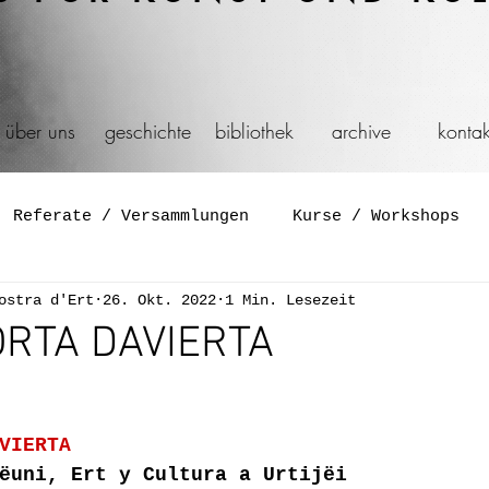
über uns
geschichte
bibliothek
archive
kontak
Referate / Versammlungen
Kurse / Workshops
ostra d'Ert
26. Okt. 2022
1 Min. Lesezeit
Symposium
Diskussionen
Film und Video
ORTA DAVIERTA
Aktion
Schaufenster
Spiel
Feier
Gene
VIERTA
ëuni, Ert y Cultura a Urtijëi
ation
Installationen
Reisen