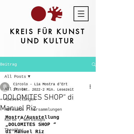
KREIS FÜR KUNST
UND KULTUR
Beitrag
All Posts
Circolo - Lia Mostra d'Ert
All Posts
27. Okt. 2022
2 Min. Lesezeit
„DOLOMITES SHOP“ di
Ausstellungen
Manuel Riz
Referate / Versammlungen
Mostra/Ausstellung
Kurse / Workshops
„DOLOMITES SHOP “
Theather
di Manuel Riz