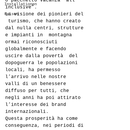
o pacchetto vacanza “all 
Installationen
inclusive”.
Reisen
La visione dei pionieri del 
 turismo, che hanno creato 
dal nulla centri, strutture 
e impianti in  montagna 
ormai riconosciuti 
globalmente e facendo 
uscire dalla povertà  del 
dopoguerra le popolazioni 
locali, ha permesso 
l’arrivo nelle nostre  
valli di un benessere 
diffuso per tutti, che 
negli anni ha poi attirato  
l’interesse dei brand 
internazionali.
Questa prosperità ha come  
conseguenza, nei periodi di 