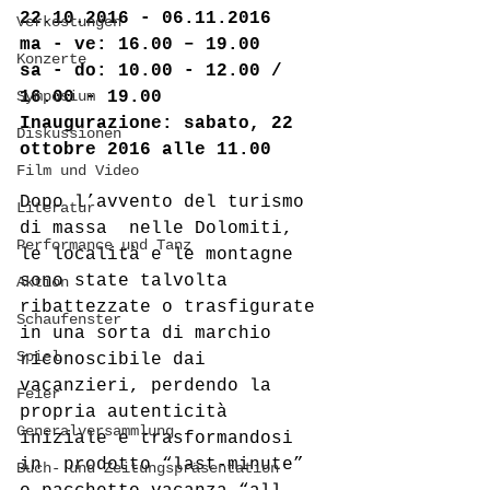
22.10.2016 - 06.11.2016
Verkostungen
ma - ve: 16.00 – 19.00
Konzerte
sa - do: 10.00 - 12.00 / 
Symposium
16.00 - 19.00
Inaugurazione: sabato, 22 
Diskussionen
ottobre 2016 alle 11.00
Film und Video
Dopo l’avvento del turismo 
Literatur
di massa  nelle Dolomiti, 
Performance und Tanz
le località e le montagne 
sono state talvolta  
Aktion
ribattezzate o trasfigurate 
Schaufenster
in una sorta di marchio 
Spiel
riconoscibile dai  
vacanzieri, perdendo la 
Feier
propria autenticità 
Generalversammlung
iniziale e trasformandosi 
in  prodotto “last-minute” 
Buch- und Zeitungspräsentation