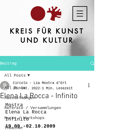
KREIS FÜR KUNST
UND KULTUR
Beitrag
All Posts
Circolo - Lia Mostra d'Ert
All Posts
26. Okt. 2022
1 Min. Lesezeit
Elena La Rocca - Infinito
Ausstellungen
Mostra
Referate / Versammlungen
Elena La Rocca
Kurse / Workshops
Infinito
19.09.-02.10.2009
Theather