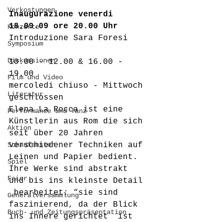
Verkostungen
Inaugurazione venerdi 
18.09.09 ore 20.00 Uhr
Konzerte
Introduzione Sara Foresi
Symposium
Diskussionen
10.00 - 12.00 & 16.00 - 
19.00
Film und Video
mercoledi chiuso - Mittwoch 
Literatur
geschlossen
Elena La Rocca ist eine 
Performance und Tanz
Künstlerin aus Rom die sich 
Aktion
seit über 20 Jahren 
Schaufenster
verschiedener Techniken auf 
Leinen und Papier bedient. 
Spiel
Ihre Werke sind abstrakt 
Feier
und bis ins kleinste Detail 
 bearbeitet: “sie sind 
Generalversammlung
faszinierend, da der Blick 
Buch- und Zeitungspräsentation
ins Innere gerichtet  ist 