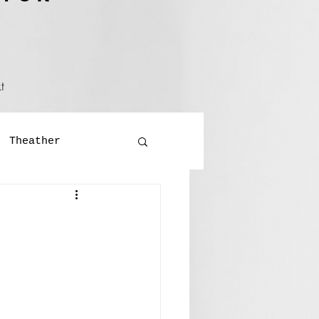
t
Theather
Literatur
ralversammlung