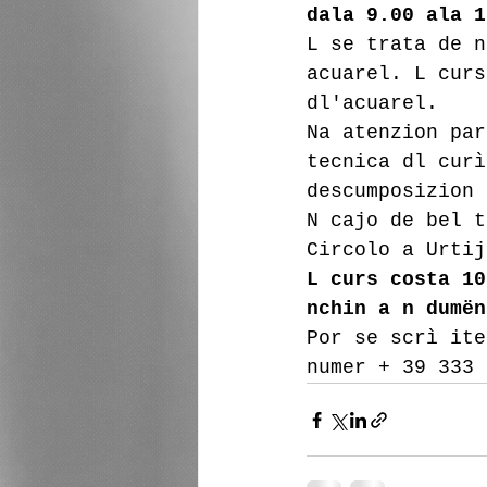
dala 9.00 ala 1
L se trata de n
acuarel. L curs
dl'acuarel.
Na atenzion par
tecnica dl curì
descumposizion 
N cajo de bel t
Circolo a Urtij
L curs costa 10
nchin a n dumën
Por se scrì ite
numer + 39 333 