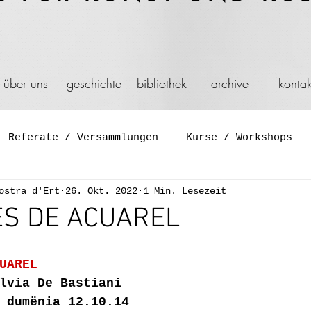
über uns
geschichte
bibliothek
archive
kontak
Referate / Versammlungen
Kurse / Workshops
ostra d'Ert
26. Okt. 2022
1 Min. Lesezeit
Symposium
Diskussionen
Film und Video
ES DE ACUAREL
Aktion
Schaufenster
Spiel
Feier
Gene
UAREL
lvia De Bastiani
 dumënia 12.10.14
ation
Installationen
Reisen