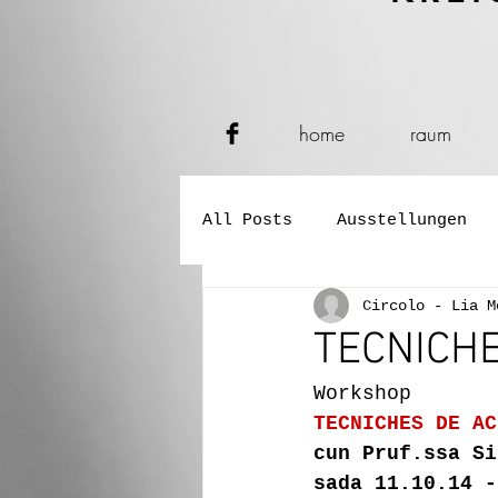
home
raum
All Posts
Ausstellungen
Circolo - Lia M
Verkostungen
Konzerte
TECNICH
Workshop
Performance und Tanz
TECNICHES DE AC
cun Pruf.ssa Si
sada 11.10.14 -
Buch- und Zeitungspräsent