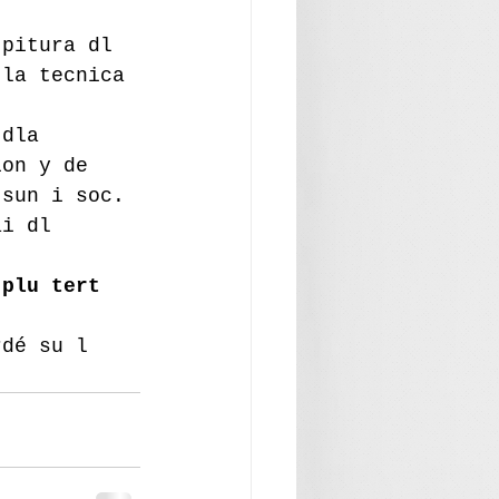
 pitura dl 
 la tecnica 
 dla 
ion y de 
 sun i soc.
ai dl 
 plu tert 
rdé su l 