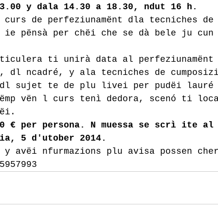
3.00 y dala 14.30 a 18.30, ndut 16 h.
 curs de perfeziunamënt dla tecniches de
 ie pënsà per chëi che se dà bele ju cun
ticulera ti unirà data al perfeziunamënt
, dl ncadré, y ala tecniches de cumposiz
dl sujet te de plu livei per pudëi lauré
ëmp vën l curs tenì dedora, scenó ti loc
ëi.
0 € per persona. N muessa se scrì ite al
ia, 5 d'utober 2014.
 y avëi nfurmazions plu avisa possen che
5957993