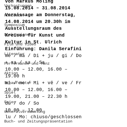
von Markus Moling
Verkostungen
15.08.2014 – 31.08.2014
Vernissage am Donnerstag, 
Konzerte
14.08.2014 um 20.30h im 
Symposium
Ausstellungsraum des 
Diskussionen
Kreises für Kunst und 
Kultur in St. Ulrich
Film und Video
Einführung: Danila Serafini
Literatur
me / ma / Di + ju / gi / Do 
+ sa / sa / Sa
Performance und Tanz
10.00 – 12.00, 16.00 – 
Aktion
19.00 h
Schaufenster
mi / me / Mi + vë / ve / Fr
10.00 – 12.00, 16.00 – 
Spiel
19.00, 21.00 – 22.30 h
Feier
du / do / So
10.00 – 12.00
Generalversammlung
lu / Mo: chiuso/geschlossen
Buch- und Zeitungspräsentation