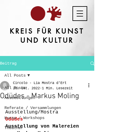
KREIS FÜR KUNST
UND KULTUR
Beitrag
All Posts
Circolo - Lia Mostra d'Ert
All Posts
26. Okt. 2022
1 Min. Lesezeit
Odüdes - Markus Moling
Ausstellungen
Referate / Versammlungen
Ausstellung/Mostra 
Kurse / Workshops
Odüdes
Ausstellung von Malereien 
Theather