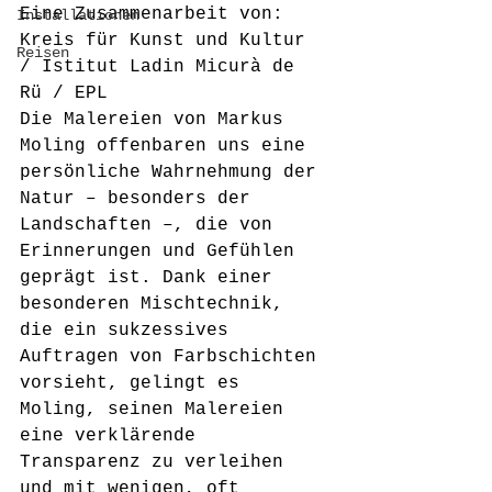
Eine Zusammenarbeit von:
Installationen
Kreis für Kunst und Kultur 
Reisen
/ Istitut Ladin Micurà de 
Rü / EPL
Die Malereien von Markus 
Moling offenbaren uns eine 
persönliche Wahrnehmung der 
Natur – besonders der 
Landschaften –, die von 
Erinnerungen und Gefühlen 
geprägt ist. Dank einer 
besonderen Mischtechnik, 
die ein sukzessives 
Auftragen von Farbschichten 
vorsieht, gelingt es 
Moling, seinen Malereien 
eine verklärende 
Transparenz zu verleihen 
und mit wenigen, oft 