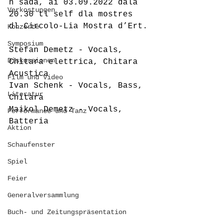
n sada, ai 03.09.2022 dala 
Verkostungen
20.30 tl self dla mostres 
dl Circolo-Lia Mostra d’Ert.
Konzerte
Symposium
Stefan Demetz - Vocals, 
Diskussionen
Chitara elettrica, Chitara 
Acustica
Film und Video
Ivan Schenk - Vocals, Bass, 
Literatur
Chitara
Maikol Demetz - Vocals, 
Performance und Tanz
Batteria
Aktion
Schaufenster
Spiel
Feier
Generalversammlung
Buch- und Zeitungspräsentation