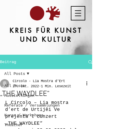
KREIS FÜR KUNST
UND KULTUR
Beitrag
All Posts
Circolo - Lia Mostra d'Ert
All Posts
27. Okt. 2022
1 Min. Lesezeit
„THE WAYDLEE“
Ausstellungen
L Circolo – Lia mostra 
Referate / Versammlungen
d’ert de Urtijëi Ve 
Kurse / Workshops
prejënta l cunzert
„THE WAYDLEE“
Theather